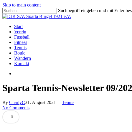
Skip to main content
Suchbegriff eingeben und mit Enter be
Close
Search
search
Menu
Start
Verein
Fussball
Fitness
Tennis
Boule
Wandern
Kontakt
search
Sparta Tennis-Newsletter 09/20
By
CharlyC
31. August 2021
Tennis
No Comments
0