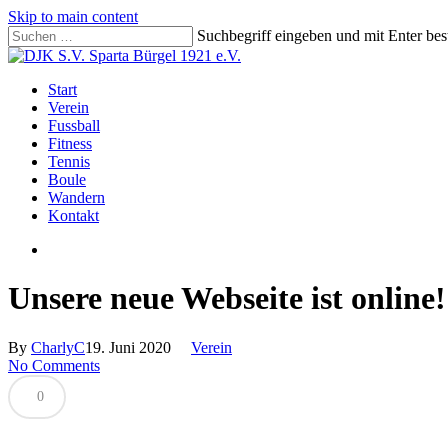
Skip to main content
Suchbegriff eingeben und mit Enter be
Close
Search
search
Menu
Start
Verein
Fussball
Fitness
Tennis
Boule
Wandern
Kontakt
search
Unsere neue Webseite ist online!
By
CharlyC
19. Juni 2020
Verein
No Comments
0