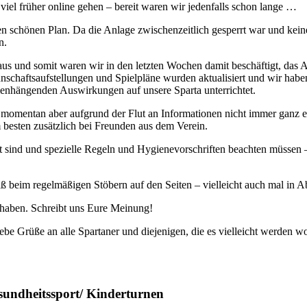
 viel früher online gehen – bereit waren wir jedenfalls schon lange …
schönen Plan. Da die Anlage zwischenzeitlich gesperrt war und keine s
n.
aus und somit waren wir in den letzten Wochen damit beschäftigt, das An
chaftsaufstellungen und Spielpläne wurden aktualisiert und wir haben 
nhängenden Auswirkungen auf unsere Sparta unterrichtet.
t momentan aber aufgrund der Flut an Informationen nicht immer ganz ei
 besten zusätzlich bei Freunden aus dem Verein.
sind und spezielle Regeln und Hygienevorschriften beachten müssen – 
paß beim regelmäßigen Stöbern auf den Seiten – vielleicht auch mal in A
 haben. Schreibt uns Eure Meinung!
e Grüße an alle Spartaner und diejenigen, die es vielleicht werden wo
undheitssport/ Kinderturnen