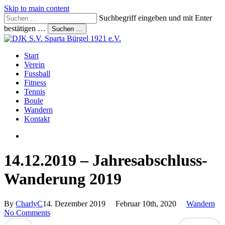
Skip to main content
Suchbegriff eingeben und mit Enter
bestätigen …
Suchen …
Close
Search
search
Menu
Start
Verein
Fussball
Fitness
Tennis
Boule
Wandern
Kontakt
search
14.12.2019 – Jahresabschluss-
Wanderung 2019
By
CharlyC
14. Dezember 2019
Februar 10th, 2020
Wandern
No Comments