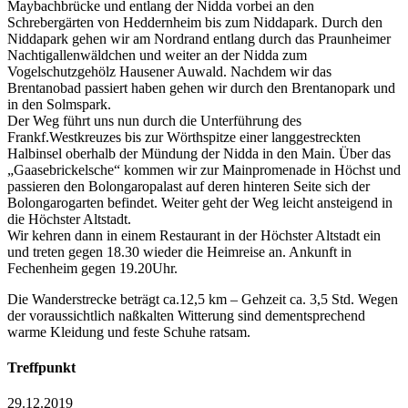
Maybachbrücke und entlang der Nidda vorbei an den
Schrebergärten von Heddernheim bis zum Niddapark. Durch den
Niddapark gehen wir am Nordrand entlang durch das Praunheimer
Nachtigallenwäldchen und weiter an der Nidda zum
Vogelschutzgehölz Hausener Auwald. Nachdem wir das
Brentanobad passiert haben gehen wir durch den Brentanopark und
in den Solmspark.
Der Weg führt uns nun durch die Unterführung des
Frankf.Westkreuzes bis zur Wörthspitze einer langgestreckten
Halbinsel oberhalb der Mündung der Nidda in den Main. Über das
„Gaasebrickelsche“ kommen wir zur Mainpromenade in Höchst und
passieren den Bolongaropalast auf deren hinteren Seite sich der
Bolongarogarten befindet. Weiter geht der Weg leicht ansteigend in
die Höchster Altstadt.
Wir kehren dann in einem Restaurant in der Höchster Altstadt ein
und treten gegen 18.30 wieder die Heimreise an. Ankunft in
Fechenheim gegen 19.20Uhr.
Die Wanderstrecke beträgt ca.12,5 km – Gehzeit ca. 3,5 Std. Wegen
der voraussichtlich naßkalten Witterung sind dementsprechend
warme Kleidung und feste Schuhe ratsam.
Treffpunkt
29.12.2019