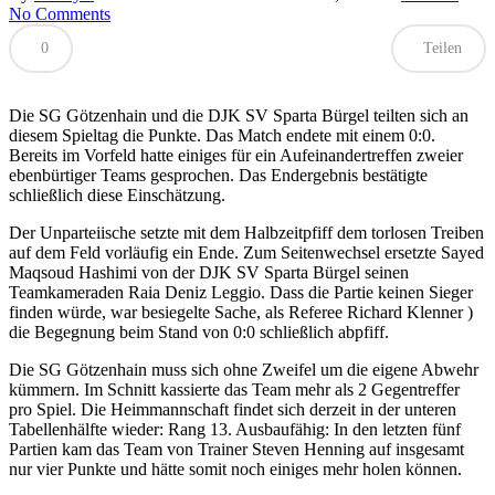
No Comments
0
Teilen
Die SG Götzenhain und die DJK SV Sparta Bürgel teilten sich an
diesem Spieltag die Punkte. Das Match endete mit einem 0:0.
Bereits im Vorfeld hatte einiges für ein Aufeinandertreffen zweier
ebenbürtiger Teams gesprochen. Das Endergebnis bestätigte
schließlich diese Einschätzung.
Der Unparteiische setzte mit dem Halbzeitpfiff dem torlosen Treiben
auf dem Feld vorläufig ein Ende. Zum Seitenwechsel ersetzte Sayed
Maqsoud Hashimi von der DJK SV Sparta Bürgel seinen
Teamkameraden Raia Deniz Leggio. Dass die Partie keinen Sieger
finden würde, war besiegelte Sache, als Referee Richard Klenner )
die Begegnung beim Stand von 0:0 schließlich abpfiff.
Die SG Götzenhain muss sich ohne Zweifel um die eigene Abwehr
kümmern. Im Schnitt kassierte das Team mehr als 2 Gegentreffer
pro Spiel. Die Heimmannschaft findet sich derzeit in der unteren
Tabellenhälfte wieder: Rang 13. Ausbaufähig: In den letzten fünf
Partien kam das Team von Trainer Steven Henning auf insgesamt
nur vier Punkte und hätte somit noch einiges mehr holen können.