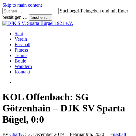
Skip to main content
Suchbegriff eingeben und mit Enter
bestätigen …
Suchen …
Close
Search
search
Menu
Start
Verein
Fussball
Fitness
Tennis
Boule
Wandern
Kontakt
search
KOL Offenbach: SG
Götzenhain – DJK SV Sparta
Bügel, 0:0
By
CharlyC
12. Dezember 2019
Februar 9th, 2020
Fussball