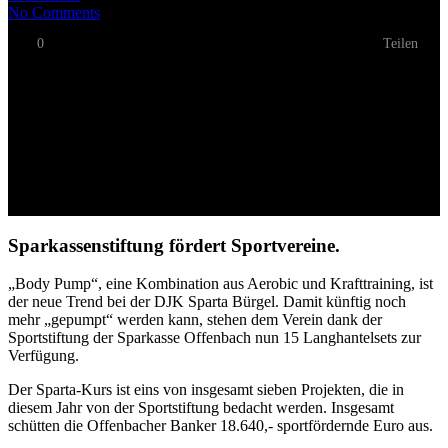
No Comments
0
Teilen
Sparkassenstiftung fördert Sportvereine.
„Body Pump“, eine Kombination aus Aerobic und Krafttraining, ist
der neue Trend bei der DJK Sparta Bürgel. Damit künftig noch
mehr „gepumpt“ werden kann, stehen dem Verein dank der
Sportstiftung der Sparkasse Offenbach nun 15 Langhantelsets zur
Verfügung.
Der Sparta-Kurs ist eins von insgesamt sieben Projekten, die in
diesem Jahr von der Sportstiftung bedacht werden. Insgesamt
schütten die Offenbacher Banker 18.640,- sportfördernde Euro aus.