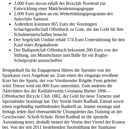
3.000 Euro davon erhält der Boxclub Nordend zur
Entwicklung einer Mädchenleistungsgruppe
2.000 Euro gehen an ein Weiterbildungsprogramm des
Judoclubs Samurai
Außerdem kommen 865 Euro der Vereinigten
Schachgesellschaft Offenbach zu Gute, die das Geld für ihre
Schulmeisterschaften braucht
Der Segelclub Undine erhält 574 Euro Unterstützung für den
Kauf eines Regattaboots
Der Ballsportclub Offenbach bekommt 200 Euro von der
Stiftung, um Mundschutze und Bälle für ein Rugby-
Schulprojekt anzuschaffen
Beispielhaft für ihr Engagement führen die Spender von der
Sparkasse zwei Angebote an: Zum einen der eingangs erwähnte
Kurs bei der Sparta, der von Vorsitzender Brigitte Fenn geleitet
wird. Dieser wird mit 800 Euro unterstützt. Zum anderen die
Aktivitäten des der Radfahrverein Germania Bieber 1896 –
Offenbacher Bicycle Club 1882, der Geld für neue Tornetze und
Spezialräder beantragt hat. Der Verein bietet Radball, Einrad sowie
einen regelmäßig stattfindenden Radtreff an. Immer montags und
freitags leiten fünf ehrenamtliche Übungsleiter das Training an der
Geschwister- Scholl-Schule. Beim Radball ist die spezielle
Ausstattung teuer, deshalb steuert der Verein drei Viertel der Kosten
bei. Von der seit 2011 bestehenden Sportstiftung der Sparkasse